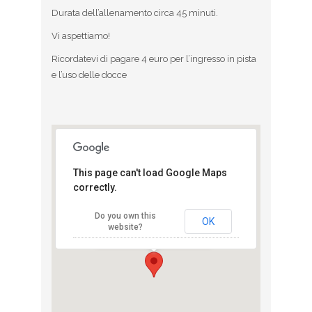
Durata dell’allenamento circa 45 minuti.
Vi aspettiamo!
Ricordatevi di pagare 4 euro per l’ingresso in pista
e l’uso delle docce
This page can't load Google Maps
correctly.
Campo XXV
Aprile
Do you own this
Via Cimabue - Milano
OK
website?
View Eventi