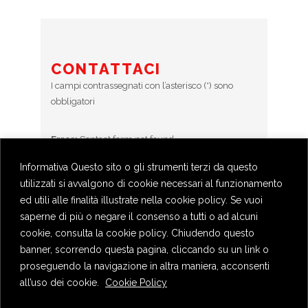
CONTATTACI
I campi contrassegnati con l’asterisco (*) sono
obbligatori
Error:
Contact form not found.
Informativa Questo sito o gli strumenti terzi da questo
utilizzati si avvalgono di cookie necessari al funzionamento
BOOKINGS
ed utili alle finalità illustrate nella cookie policy. Se vuoi
Prenotazioni chiuse
saperne di più o negare il consenso a tutti o ad alcuni
cookie, consulta la cookie policy. Chiudendo questo
banner, scorrendo questa pagina, cliccando su un link o
proseguendo la navigazione in altra maniera, acconsenti
all’uso dei cookie.
Cookie Policy
Privacy Policy