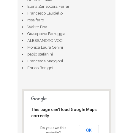
Elena Zanzottera Ferrari
Francesco Lauciello
rosa ferro
Walter Bnà
Giuseppina Farruggia
ALESSANDRO VOCI
Monica Laura Cenini
paolo stefanini
Francesca Maggioni
Enrico Benigni
This page can't load Google Maps
correctly.
adidas Runbase
Do you own this
Corso Sempione 10 - Milano
OK
website?