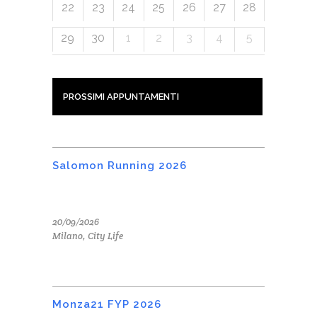
22
23
24
25
26
27
28
29
30
1
2
3
4
5
PROSSIMI APPUNTAMENTI
Salomon Running 2026
20/09/2026
Milano, City Life
Monza21 FYP 2026