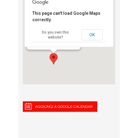
This page can't load Google Maps
correctly.
Campo XXV
Do you own this
Aprile
OK
website?
Via Cimabue - Milano
View Eventi
AGGIUNGI A GOOGLE CALENDAR