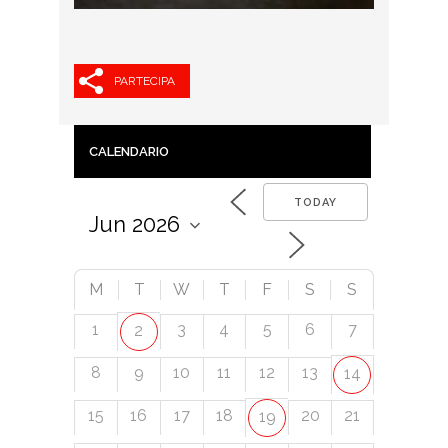
PARTECIPA
CALENDARIO
TODAY
M
T
W
T
F
S
S
1
3
4
5
6
7
2
8
9
10
11
12
13
14
15
16
17
18
20
21
19