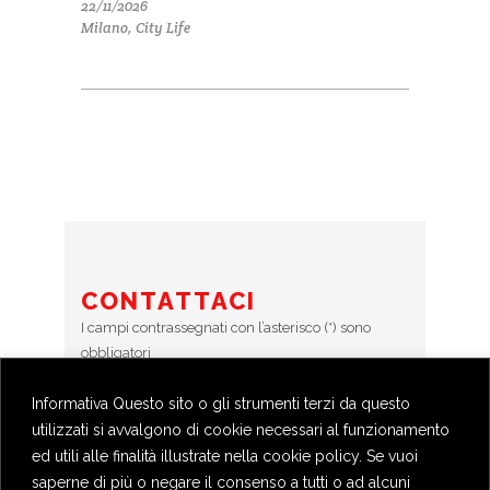
22/11/2026
Milano, City Life
CONTATTACI
I campi contrassegnati con l’asterisco (*) sono
obbligatori
Informativa Questo sito o gli strumenti terzi da questo
Error:
Contact form not found.
utilizzati si avvalgono di cookie necessari al funzionamento
ed utili alle finalità illustrate nella cookie policy. Se vuoi
saperne di più o negare il consenso a tutti o ad alcuni